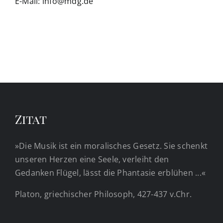
E-Mail: info@mdg.de
Zitat
»Die Musik ist ein moralisches Gesetz. Sie schenkt
unseren Herzen eine Seele, verleiht den
Gedanken Flügel, lässt die Phantasie erblühen ...«
Platon, griechischer Philosoph, 427-437 v.Chr.