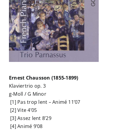
Ernest Chausson (1855-1899)
Klaviertrio op. 3
g-Moll / G Minor
[1] Pas trop lent – Animé 11’07
[2] Vite 4’05
[3] Assez lent 8’29
[4] Animé 9’08