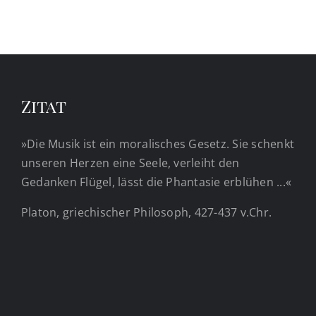
Zitat
»Die Musik ist ein moralisches Gesetz. Sie schenkt
unseren Herzen eine Seele, verleiht den
Gedanken Flügel, lässt die Phantasie erblühen ...«
Platon, griechischer Philosoph, 427-437 v.Chr.