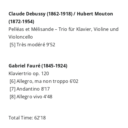
Claude Debussy (1862-1918) / Hubert Mouton
(1872-1954)
Pelléas et Mélisande – Trio für Klavier, Violine und
Violoncello
[5] Très modéré 9’52
Gabriel Fauré (1845-1924)
Klaviertrio op. 120
[6] Allegro, ma non troppo 6’02
[7] Andantino 8’17
[8] Allegro vivo 4’48
Total Time: 62’18