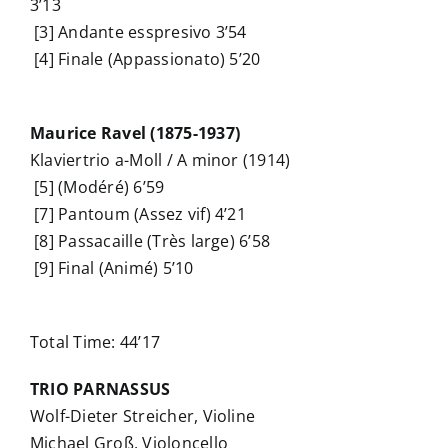
3’13
[3] Andante esspresivo 3’54
[4] Finale (Appassionato) 5’20
Maurice Ravel (1875-1937)
Klaviertrio a-Moll / A minor (1914)
[5] (Modéré) 6’59
[7] Pantoum (Assez vif) 4’21
[8] Passacaille (Très large) 6’58
[9] Final (Animé) 5’10
Total Time: 44’17
TRIO PARNASSUS
Wolf-Dieter Streicher, Violine
Michael Groß, Violoncello